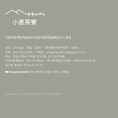
이용약관
개인정보처리방침
사업자정보확인
1:1 문의
상호
 : 
소식다료
대표
 : 
장경미
개인정보관리책임자
 : 
장경미
전화
 : 
010-7330-1265
이메일
 : 
yangjang.official@gmail.com
주소
 : 
전남 구례군 구례읍 북교뒷길 16-2
소식다료
사업자등록번호
 : 
559-05-02830
통신판매업신고번호
 : 
2024-전남구례-45
호스팅 제공자 :
주식회사 식스샵
안전구매(에스크로) 서비스 가맹점
©
sosikdaryo
.
2026
ALL RIGHTS RESERVED