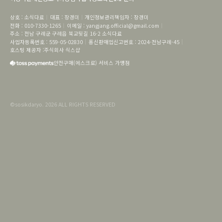
상호
 : 
소식다료
대표
 : 
장경미
개인정보관리책임자
 : 
장경미
전화
 : 
010-7330-1265
이메일
 : 
yangjang.official@gmail.com
주소
 : 
전남 구례군 구례읍 북교뒷길 16-2
소식다료
사업자등록번호
 : 
559-05-02830
통신판매업신고번호
 : 
2024-전남구례-45
호스팅 제공자 :
주식회사 식스샵
안전구매(에스크로) 서비스 가맹점
©
sosikdaryo
.
2026
ALL RIGHTS RESERVED