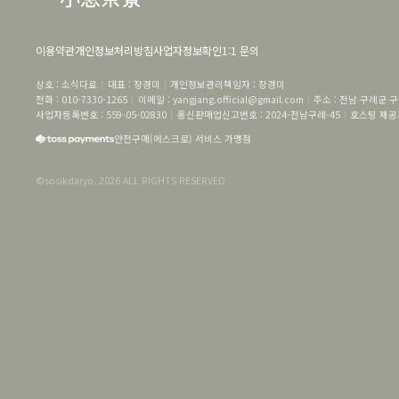
이용약관
개인정보처리방침
사업자정보확인
1:1 문의
상호
 : 
소식다료
대표
 : 
장경미
개인정보관리책임자
 : 
장경미
전화
 : 
010-7330-1265
이메일
 : 
yangjang.official@gmail.com
주소
 : 
전남 구례군 구
사업자등록번호
 : 
559-05-02830
통신판매업신고번호
 : 
2024-전남구례-45
호스팅 제공자
안전구매(에스크로) 서비스 가맹점
©
sosikdaryo
.
2026
ALL RIGHTS RESERVED