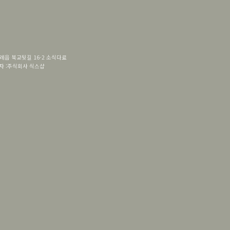
례읍 북교뒷길 16-2
소식다료
 :
주식회사 식스샵