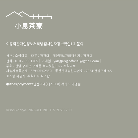
이용약관
개인정보처리방침
사업자정보확인
1:1 문의
상호
 : 
소식다료
대표
 : 
장경미
개인정보관리책임자
 : 
장경미
전화
 : 
010-7330-1265
이메일
 : 
yangjang.official@gmail.com
주소
 : 
전남 구례군 구례읍 북교뒷길 16-2
소식다료
사업자등록번호
 : 
559-05-02830
통신판매업신고번호
 : 
2024-전남구례-45
호스팅 제공자 :
주식회사 식스샵
안전구매(에스크로) 서비스 가맹점
©
sosikdaryo
.
2026
ALL RIGHTS RESERVED