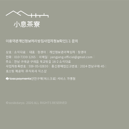
이용약관
개인정보처리방침
사업자정보확인
1:1 문의
상호
 : 
소식다료
대표
 : 
장경미
개인정보관리책임자
 : 
장경미
전화
 : 
010-7330-1265
이메일
 : 
yangjang.official@gmail.com
주소
 : 
전남 구례군 구례읍 북교뒷길 16-2
소식다료
사업자등록번호
 : 
559-05-02830
통신판매업신고번호
 : 
2024-전남구례-45
호스팅 제공자 :
주식회사 식스샵
안전구매(에스크로) 서비스 가맹점
©
sosikdaryo
.
2026
ALL RIGHTS RESERVED